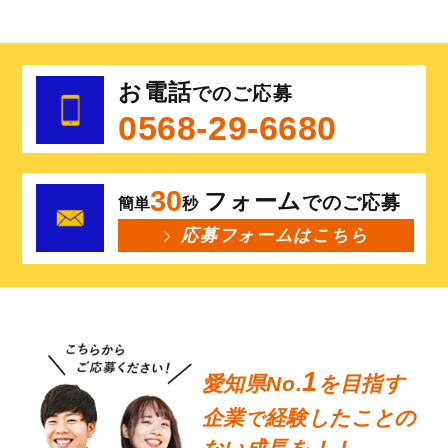
お電話
でのご応募
0568-29-6680
30
フォーム
でのご応募
簡単
秒
応募フォームはこちら
1
愛知県No.
を目指す
企業
経験したことの
で