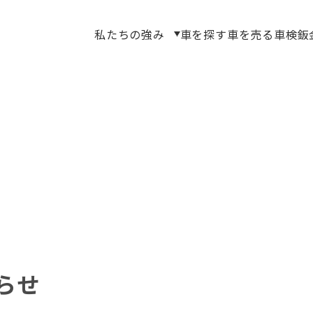
私たちの強み
車を探す
車を売る
車検
鈑
らせ