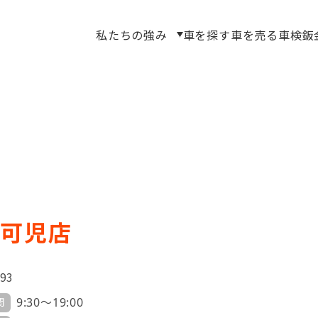
私たちの強み
車を探す
車を売る
車検
鈑
 可児店
93
9:30～19:00
間