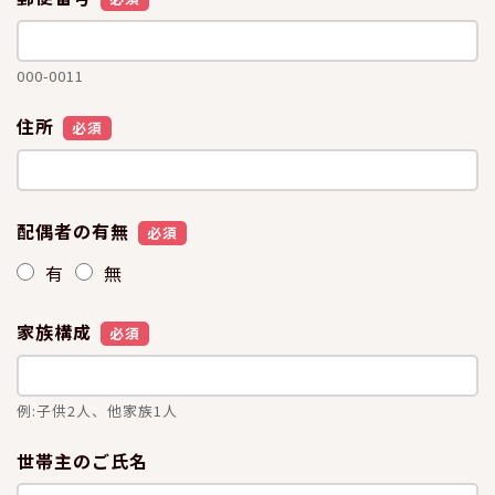
000-0011
住所
必須
配偶者の有無
必須
有
無
家族構成
必須
例:子供2人、他家族1人
世帯主のご氏名