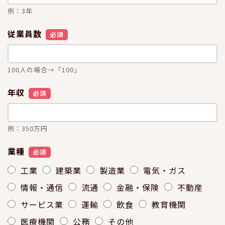
例：3年
従業員数
必須
100人の場合→「100」
年収
必須
例：350万円
業種
必須
工業
建築業
製造業
電気・ガス
情報・通信
流通
金融・保険
不動産
サービス業
運輸
飲食
教育機関
医療機関
公務
その他