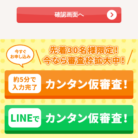
種ガイドラインなどにて、個人情報の適切な利用
と保護が図られるように努めております。当社が
お客さまに商品・サービスを提供するにあたり、
お客さまご自身やご家族の方々のお名前・性別・
生年月日・住所・電話番号・職業・勤務先などの
個人情報をご提供して頂く場合がございますが、
お客さまの個人情報保護の重要性を深く認識し、
お客さまの個人情報保護なくして、お客さまとの
健全なお付き合いはないと考えています。 ここ
に、より一層のお客さまとの信頼関係を築くため
に、お客さまに関する情報の利用目的を下記に明
示し、当社としての「プライバシー・ポリシー(個
人情報保護宣言)」を定め、公開いたします。
定期点検・車検、保険満期・メンバーズカードな
どの満期のご案内をするために郵便・電話・
FAX・e-メールなどの方法によりお知らせする場
合。
当社において取扱う商品・サービスなど、または