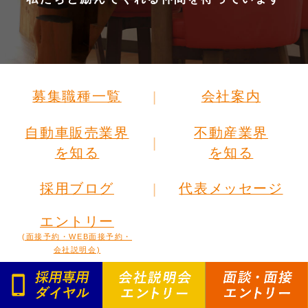
募集職種一覧
会社案内
自動車販売業界
不動産業界
を知る
を知る
採用ブログ
代表メッセージ
エントリー
(面接予約・WEB面接予約・
会社説明会)
Copyright
©
2026 Fine Trust. All rights Reserved.