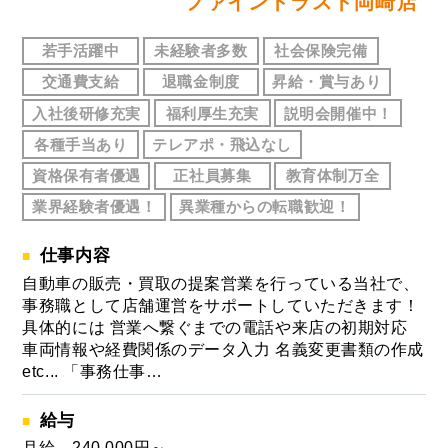
ファイントラスト岡崎店
若手活躍中
未経験者多数
社会保険完備
交通費支給
退職金制度
昇給・賞与あり
入社後研修充実
福利厚生充実
説明会開催中！
各種手当あり
テレアポ・飛込なし
資格保有者優遇
正社員募集
教育体制万全
業界経験者優遇！
異業種からの転職歓迎！
仕事内容
自動車の販売・買取の提案営業を行っている当社で、
事務職として店舗運営をサポートしていただきます！
具体的には 営業へ繋ぐまでの電話や来店の初期対応
車両情報や経費関係のデータ入力 名義変更書類の作成
etc... 「事務仕事…
給与
月給 240,000円～