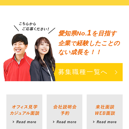
1
愛知県No.
を目指す
企業
経験したことの
で
ない成長を！！
募集職種一覧へ