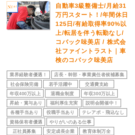
自動車3級整備士/月給31
万円スタート！/年間休日
125日/有給取得率90%以
上/転居を伴う転勤なし/
コバック味美店 / 株式会
社ファイントラスト｜車
検のコバック味美店
業界経験者優遇！
店長・幹部・事業責任者候補募集
社会保険完備
若手活躍中
交通費支給
年収400万以上
退職金制度
年収300万以上
昇給・賞与あり
福利厚生充実
説明会開催中！
各種手当あり
役職手当あり
テレアポ・飛込なし
資格保有者優遇
やりがいのある仕事
正社員募集
安定成長企業
教育体制万全