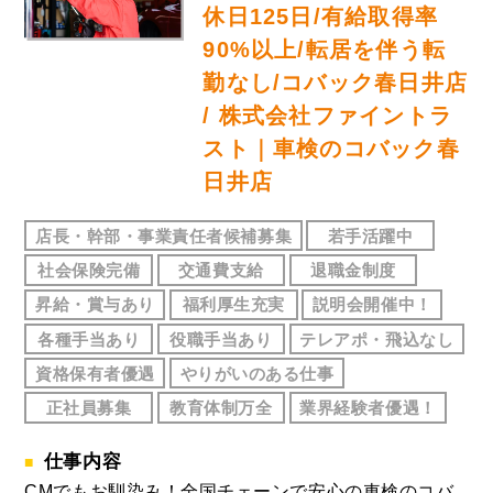
休日125日/有給取得率
90%以上/転居を伴う転
勤なし/コバック春日井店
/ 株式会社ファイントラ
スト｜車検のコバック春
日井店
店長・幹部・事業責任者候補募集
若手活躍中
社会保険完備
交通費支給
退職金制度
昇給・賞与あり
福利厚生充実
説明会開催中！
各種手当あり
役職手当あり
テレアポ・飛込なし
資格保有者優遇
やりがいのある仕事
正社員募集
教育体制万全
業界経験者優遇！
仕事内容
CMでもお馴染み！全国チェーンで安心の車検のコバ