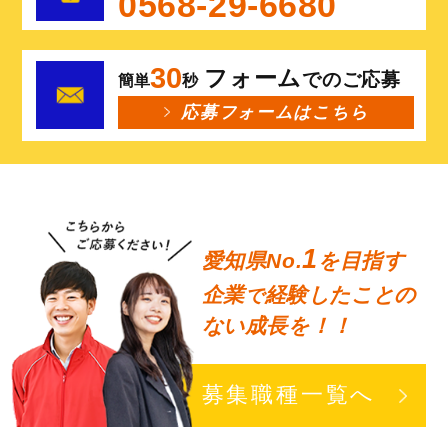
0568-29-6680
30
フォーム
でのご応募
簡単
秒
応募フォームはこちら
1
愛知県No.
を目指す
企業
経験したことの
で
ない成長を！！
募集職種一覧へ