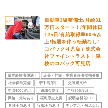
自動車3級整備士/月給31
万円スタート！/年間休日
125日/有給取得率90%以
上/転居を伴う転勤なし/
コバック可児店 / 株式会
社ファイントラスト｜車
検のコバック可児店
業界経験者優遇！
店長・幹部・事業責任者候補募集
社会保険完備
若手活躍中
交通費支給
年収400万以上
退職金制度
年収300万以上
昇給・賞与あり
福利厚生充実
説明会開催中！
各種手当あり
役職手当あり
テレアポ・飛込なし