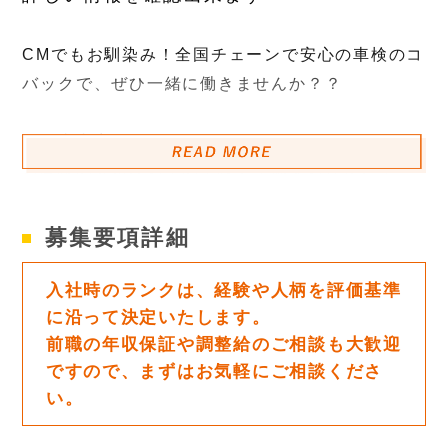
CMでもお馴染み！全国チェーンで安心の車検のコ
バックで、ぜひ一緒に働きませんか？？
『仕事内容』
お客様の大切なお車の車検や整備をお任せしま
す！
グループの販売店が販売したお車を、お客様に納
募集要項詳細
車する前に点検整備をするお仕事が中心です。
一般車検や修理なども行っておりますが重整備は
入社時のランクは、経験や人柄を評価基準
比較的少なめです。
に沿って決定いたします。
前職の年収保証や調整給のご相談も大歓迎
特定のメーカーだけではなく、国産、輸入車を含
ですので、まずはお気軽にご相談くださ
めた様々なメーカーや車種を扱っておりますの
い。
で、スキルアップに繋がります！