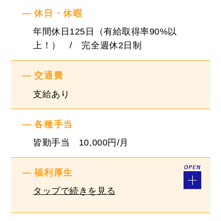
休日・休暇
「面接」というかたちではなく、お互いのことを
知るための「面談」も行っておりますので、少し
年間休日125日（有給取得率90%以
でもご興味があればまずはお気軽にお問合せくだ
上！） / 完全週休2日制
さい！
交通費
『やりがい』
支給あり
・今後の新規店舗の出店・事業拡大に伴い、ポス
トに就くチャンスは常にあります！！
各種手当
・経験年数による昇給もあります！
皆勤手当 10,000円/月
『社風』
・評価制度を明文化して、全社員で共有していま
福利厚生
す！
タップで続きを見る
・設立以降、売上高150倍以上！業績はとても良
好です！