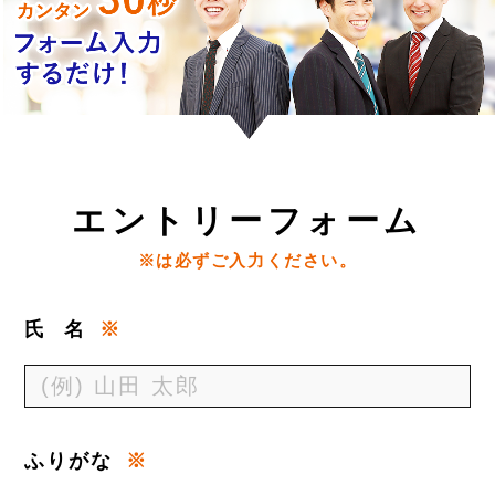
エ
ントリーフォーム
※は必ずご入力ください。
氏
名
※
ふりがな
※