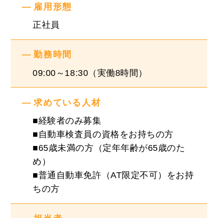
雇用形態
『入社後の流れ』
正社員
慣れるまでは既存社員と一緒に業務を行いますの
で、安心して働いていただけます。
勤務時間
資格取得支援制度もあります！
09:00～18:30（実働8時間）
求めている人材
☆★＼finetrust Instagram／★☆
当社の雰囲気が分かると思いますので、是非ご覧
■経験者のみ募集
■自動車検査員の資格をお持ちの方
ください！！
■65歳未満の方（定年年齢が65歳のた
https://www.instagram.com/finetrust_recruit/
め）
■普通自動車免許（AT限定不可）をお持
※試用期間(３ヶ月)は待遇に変更はありません。
ちの方