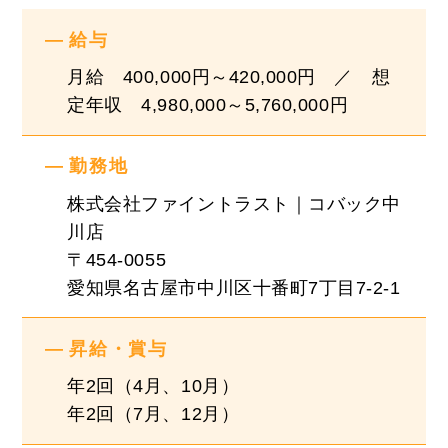
・入庫した車の展示前の点検
給与
・納車前の点検整備
・納車後の点検整備、修理
月給 400,000円～420,000円 ／ 想
・部品の発注や、オーディオ・アルミ用品等の取
定年収 4,980,000～5,760,000円
り付け
etc…
勤務地
株式会社ファイントラスト｜コバック中
創業以来、毎年右肩上がりで成長を続け今期つい
川店
に売上高152億を達成しました！！
〒454-0055
好調な業績に伴い、順調に従業員も増え続けてい
愛知県名古屋市中川区十番町7丁目7-2-1
ます！！
昇給・賞与
有給消化率は90%以上！お盆休み4日間、年末年
年2回（4月、10月）
始も6日間は連休です！
年2回（7月、12月）
整備士としてのご経験を当社で発揮してくださ
い！