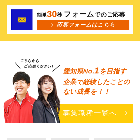
30
フォーム
でのご応募
簡単
秒
応募フォームはこちら
1
愛知県No.
を目指す
企業
経験したことの
で
ない成長を！！
募集職種一覧へ