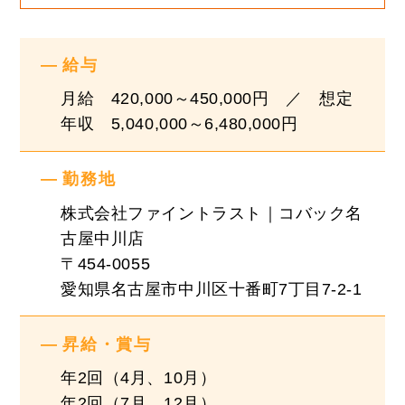
『業務詳細』
給与
・数値を元にした自店の課題の分析
・店舗におけるマーケティング戦略立案・実行
月給 420,000～450,000円 ／ 想定
・部下の目標設定、業務管理、目標達成
年収 5,040,000～6,480,000円
・部下の教育、育成施策の立案、実行
勤務地
創業以来、毎年右肩上がりで成長を続け今期つい
株式会社ファイントラスト｜コバック名
に売上高152億を達成しました！！
古屋中川店
好調な業績に伴い、順調に従業員も増え続けてい
〒454-0055
ます！！
愛知県名古屋市中川区十番町7丁目7-2-1
『やりがい』
昇給・賞与
・毎年必ず出店していきますので、工場長以上の
年2回（4月、10月）
ポストに就くチャンスもあります！！
年2回（7月、12月）