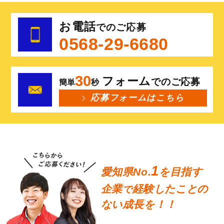
お電話
でのご応募
0568-29-6680
30
フォーム
でのご応募
簡単
秒
応募フォームはこちら
1
愛知県No.
を目指す
企業
経験したことの
で
ない成長を！！