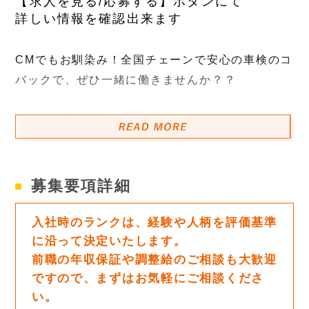
【求人を見る/応募する】ボタンにて
詳しい情報を確認出来ます
CMでもお馴染み！全国チェーンで安心の車検のコ
バックで、ぜひ一緒に働きませんか？？
『仕事内容』
お客様の大切な車の車検や整備をお任せします！
9店舗あるグループの販売店が販売したお車をお客
様に納車する前の点検整備をするお仕事が中心で
募集要項詳細
す。
一般車検や修理なども行っておりますが重整備は
入社時のランクは、経験や人柄を評価基準
比較的少ないです。
に沿って決定いたします。
前職の年収保証や調整給のご相談も大歓迎
特定のメーカーだけではなく、国産、輸入車を含
ですので、まずはお気軽にご相談くださ
めた様々なメーカーや車種を整備出来る事が整備
い。
士としてのキャリア形成に圧倒的に有利です！