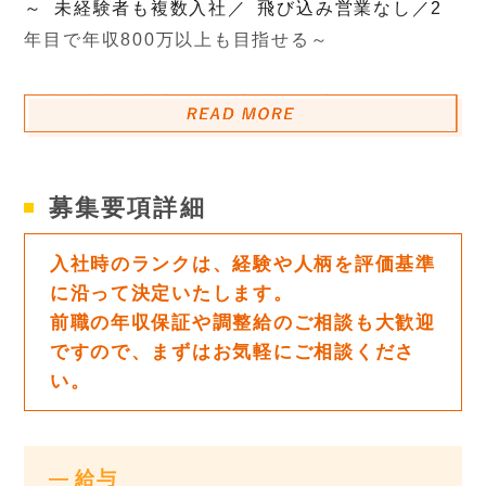
～ 未経験者も複数入社／ 飛び込み営業なし／2
年目で年収800万以上も目指せる～
名古屋市内を中心に不動産売買を手がけている私
たち。現在は名古屋市内でハウスドゥ南陽店と、
春日井市内で春日井宮町店の計2店舗を運営してい
ます。
募集要項詳細
今後の出展も見据え、新たに人員を募集！
入社時のランクは、経験や人柄を評価基準
大手不動産「ハウスドゥ」のFC店！
に沿って決定いたします。
前職の年収保証や調整給のご相談も大歓迎
実務経験がなくても、入社後はきちんとサポート
ですので、まずはお気軽にご相談くださ
させていただきますので問題ありません♪
い。
100％反響営業！
平均残業月５時間以下！！残業が少なく、仕事と
給与
プライベートの両立が可能です☆☆