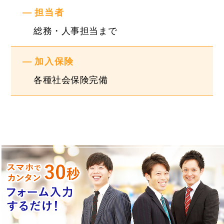
【試用期間】あり
担当者
試用期間の長さ：6ヶ月
総務・人事担当まで
雇用形態、給与は本採用時と同じです。
入社6ヶ月後からはキャリアパスに応じてキャリア
加入保険
UPが可能になり評価に応じて給与が決定します。
各種社会保険完備