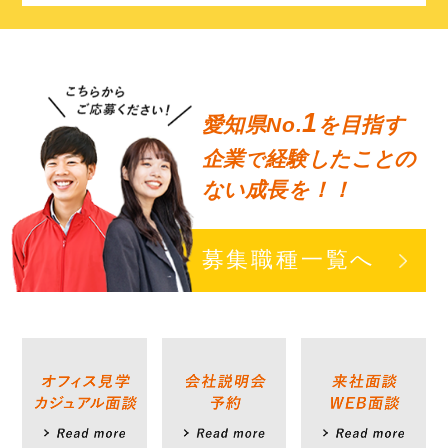
1
愛知県No.
を目指す
企業
経験したことの
で
ない成長を！！
募集職種一覧へ