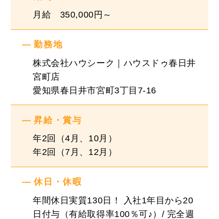
月給 350,000円～
■業務詳細
【不動産売買仲介営業】
勤務地
チラシのポスティングやWEBサイトにて集客を行
株式会社ハウシーク｜ハウスドゥ春日井
い、来店された顧客のニーズに合わせて最適な物
宮町店
件を提案します。
愛知県春日井市宮町3丁目7-16
一戸建て住宅・マンション・土地など不動産全般
を取り扱っており幅広い提案が可能となっていま
昇給・賞与
す。
年2回（4月、10月）
年2回（7月、12月）
【不動産買取再販営業】
不動産の売却を希望されるお客様のご相談や価格
査定、調査。
休日・休暇
中古戸建、中古マンション、土地など様々な不動
年間休日実質130日！ 入社1年目から20
産の買い取りを行います。
日付与（有給取得率100％可♪）/ 完全週