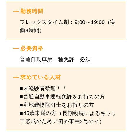
勤務時間
『社風』
フレックスタイム制：9:00～19:00（実
休日出勤一切無し！
働8時間）
有給・育休・産休・退職金など福利厚生充実！
必要資格
まずは会社説明をさせていただきますので一度お
話してみませんか？
普通自動車第一種免許 必須
☆★＼Instagram／★☆
求めている人材
当社の雰囲気が分かると思いますので、是非ご覧
■未経験者歓迎！！
ください！！
■普通自動車運転免許をお持ちの方
■宅地建物取引士をお持ちの方
https://www.instagram.com/finetrust_recruit/
■45歳未満の方（長期勤続によるキャリ
ア形成のため／例外事由3号のイ）