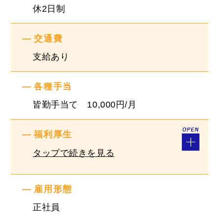
休2日制
『インセンティブについて』
月間平均インセンティブ315,000円！
交通費
粗利の16.5％～22%から固定給を差し引いた額が
支給あり
インセンティブとして支給になります。
※詳細は別途面接等でご説明いたします。
各種手当
『研修』
皆勤手当て 10,000円/月
ハウスドゥ本部の手厚い研修制度を利用する事が
可能です。不動産業界の知識を始め、営業ノウハ
福利厚生
ウ、システムの使い方まで学ぶことが可能です。
タップで続きを見る
現在７期目
雇用形態
１期 / ０.１億円（従業員５名）
６期 / ４.９７億円（従業員３０名）
正社員
毎期、増収増益！ 目指せ１０億円！！