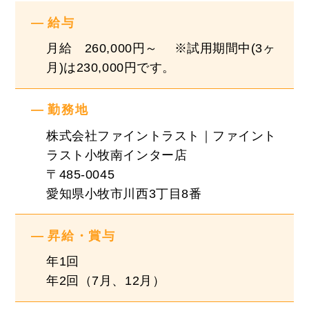
・制服（つなぎ）支給！
給与
創業以来、毎年右肩上がりで成長を続け今期つい
月給 260,000円～ ※試用期間中(3ヶ
に売上高152億を達成しました！！
月)は230,000円です。
好調な業績に伴い、順調に従業員も増え続けてい
ます！！
勤務地
株式会社ファイントラスト｜ファイント
有給消化率は90%以上！お盆休み4日間、年末年
ラスト小牧南インター店
始も6日間は連休です！
〒485-0045
「面接」というかたちではなく、お互いのことを
愛知県小牧市川西3丁目8番
知るための「面談」も行っていますので、少しで
もご興味があればまずはお気軽にお問合せくださ
昇給・賞与
い！
年1回
年2回（7月、12月）
『社風』
・評価制度を明文化して、全社員で共有していま