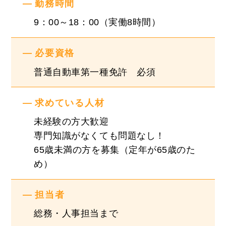
勤務時間
あなたが納得いくまでじっくりご説明いたしま
す。
9：00～18：00（実働8時間）
必要資格
☆★＼finetrust Instagram／★☆
普通自動車第一種免許 必須
当社の雰囲気が分かると思いますので、是非ご覧
ください！！
求めている人材
https://www.instagram.com/finetrust_recruit/
未経験の⽅⼤歓迎
専⾨知識がなくても問題なし！
65歳未満の方を募集（定年が65歳のた
め）
担当者
総務・人事担当まで