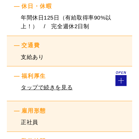
休日・休暇
す！
・設立以降、売上高150倍以上！業績はとても良
年間休日125日（有給取得率90%以
好です！
上！） / 完全週休2日制
『入社後の流れ』
交通費
経験者・未経験者の方問わず、必要であれば先輩
支給あり
社員がマンツーマンで指導させて頂きますので、
安心して働いていただけます。
福利厚生
20～30代の活躍が目立つ会社で、とっても明るく
タップで続きを見る
活気のある雰囲気ですよ！
☆ 休日出勤一切無し ☆
雇用形態
☆ 有給・育休・産休・退職金など福利厚生充実
正社員
☆