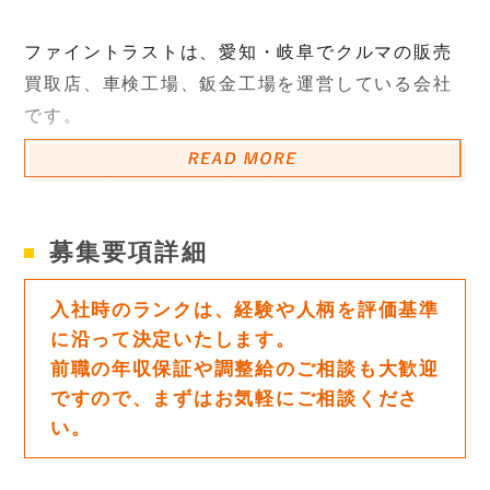
ファイントラストは、愛知・岐阜でクルマの販売
買取店、車検工場、鈑金工場を運営している会社
です。
この度、販売台数が増えてきましたので、車の洗
車（掃除）スタッフを募集します！
募集要項詳細
具体的には
洗車
入社時のランクは、経験や人柄を評価基準
掃除機掛け
に沿って決定いたします。
前職の年収保証や調整給のご相談も大歓迎
車の移動（敷地内）
ですので、まずはお気軽にご相談くださ
etc...
い。
・洗車道具は全てご用意してあります！