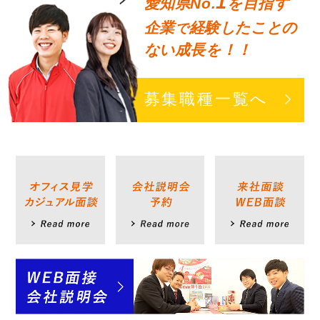
1
愛知県No.
を目指す
企業
経験したことの
で
ない成長を！！
募集職種一覧へ