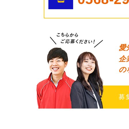
愛
企
の
募