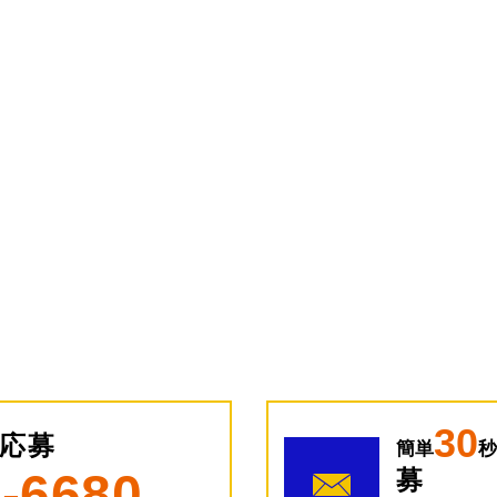
30
応募
簡単
秒
9-6680
募