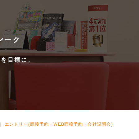
とを目標に、
エントリー
(面接予約・WEB面接予約・
会社説明会)