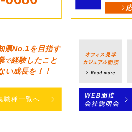
1
知県No.
を目指す
業
経験したこと
で
ない成長を！！
集職種一覧へ