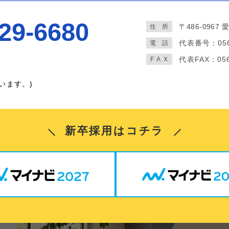
29-6680
〒486-0967
愛
住
所
代表番号：
05
電
話
代表FAX：056
FA
X
います。)
新卒採用はコチラ