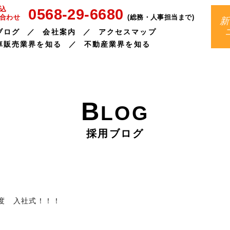
0568-29-6680
込
(総務・人事担当まで)
合わせ
新
ブログ
会社案内
アクセスマップ
車販売業界を知る
不動産業界を知る
B
LOG
採用ブログ
度 入社式！！！