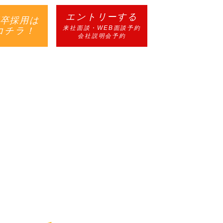
エントリーする
卒採用は
来社面談・WEB面談予約
コチラ！
会社説明会予約