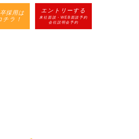
エントリーする
卒採用は
来社面談・WEB面談予約
コチラ！
会社説明会予約