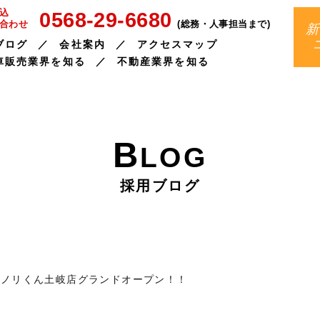
0568-29-6680
込
(総務・人事担当まで)
合わせ
新
ブログ
会社案内
アクセスマップ
車販売業界を知る
不動産業界を知る
B
LOG
採用ブログ
コノリくん土岐店グランドオープン！！