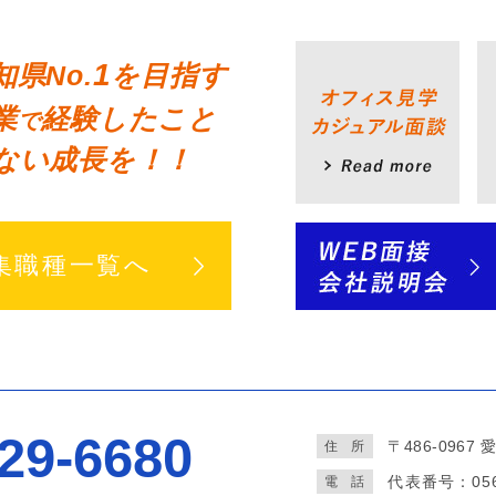
1
知県No.
を目指す
業
経験したこと
で
ない成長を！！
集職種一覧へ
29-6680
〒486-0967
愛
住
所
代表番号：
05
電
話