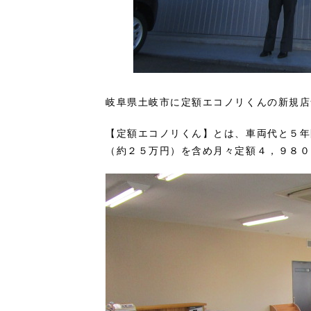
岐阜県土岐市に定額エコノリくんの新規店舗
【定額エコノリくん】とは、車両代と５年
（約２５万円）を含め月々定額４，９８０