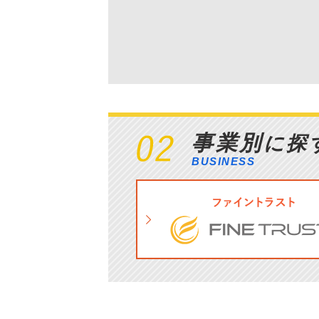
事業別
に探
BUSINESS