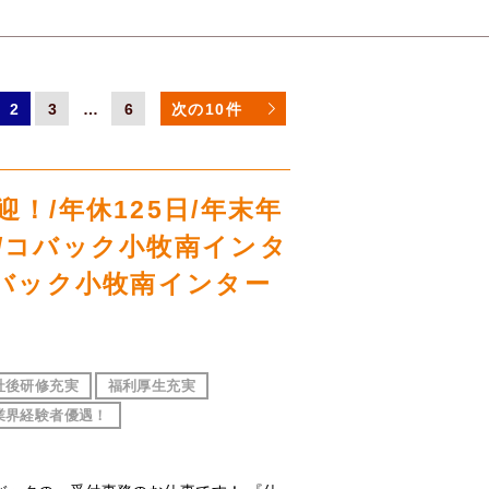
2
3
…
6
次の10件
！/年休125日/年末年
/コバック小牧南インタ
コバック小牧南インター
社後研修充実
福利厚生充実
業界経験者優遇！