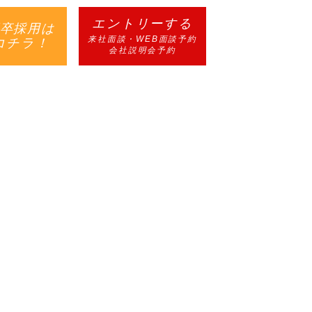
エントリーする
卒採用は
来社面談・WEB面談予約
コチラ！
会社説明会予約