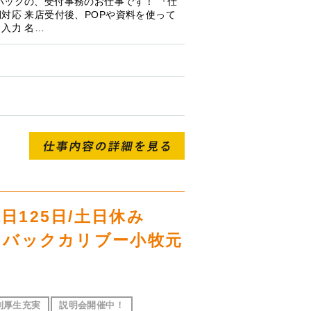
バックの、受付事務のお仕事です！ 『仕
対応 来店受付後、POPや資料を使って
入力 名…
日125日/土日休み
｜コバックカリブー小牧元
利厚生充実
説明会開催中！