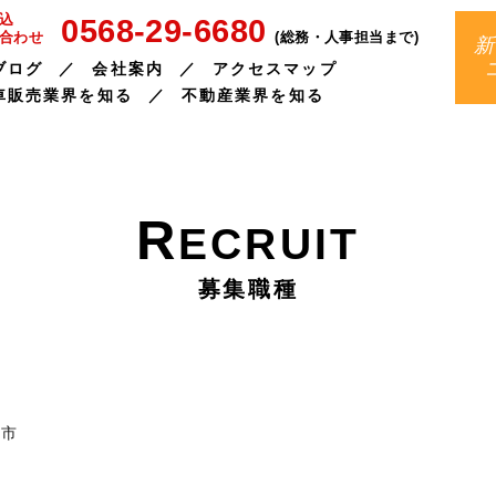
0568-29-6680
込
(総務・人事担当まで)
合わせ
新
ブログ
会社案内
アクセスマップ
車販売業界を知る
不動産業界を知る
R
ECRUIT
募集職種
牧市